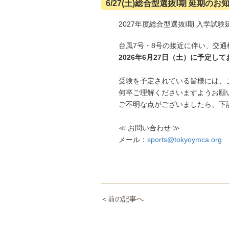
6/27(土)総合型選抜Ⅰ期 延期のお
2027年度総合型選抜Ⅰ期 入学試
台風7号・8号の接近に伴い、交
2026年6月27日（土）
に予定して
受験を予定されている皆様には、
何卒ご理解くださいますようお願
ご不明な点がございましたら、下
≪ お問い合わせ ≫
メール：
sports@tokyoymca.org
＜
前の記事へ