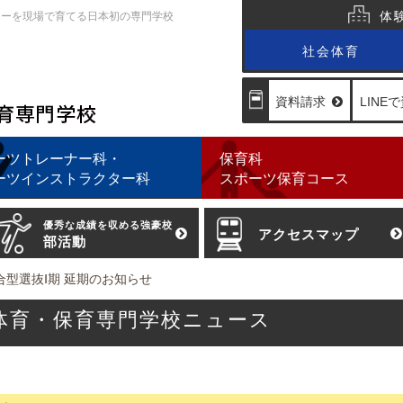
体
ターを現場で育てる日本初の専門学校
社会体育
資料
請求
LINEで
ーツトレーナー科・
保育科
ーツ
インストラクター科
スポーツ
保育コース
優秀な成績を収める強豪校
アクセスマップ
部活動
)総合型選抜Ⅰ期 延期のお知らせ
会体育・保育専門学校ニュース