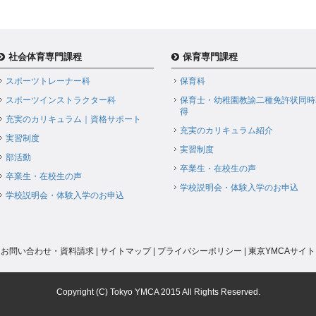
社会体育専門課程
保育専門課程
スポーツトレーナー科
保育科
スポーツインストラクター科
保育士・幼稚園教諭二種免許状同時
得
充実のカリキュラム｜資格サポート
充実のカリキュラム紹介
実習制度
実習制度
部活動
卒業生・在校生の声
卒業生・在校生の声
学校説明会・体験入学のお申込
学校説明会・体験入学のお申込
お問い合わせ・資料請求
|
サイトマップ
|
プライバシーポリシー
|
東京YMCAサイト
Copyright (C) Tokyo YMCA 2015 All Rights Reserved.