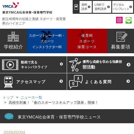
資料
LINEで
デジタル
請求
資料請求
パンフレット
創立40周年の伝統と実績 スポーツ・保育業
界のパイオニア
スポーツトレーナー科・
保育科
スポーツ
スポーツ
学校紹介
募集要項
インストラクター科
保育コース
優秀な成績を収める強豪校
動画で見る
部活動
キャンパスライフ
アクセスマップ
よくある質問
トップ
ニュース一覧
高校生対象！「春のスポーツスキルアップ講座」開催！
東京YMCA社会体育・保育専門学校ニュース
2026/02/04