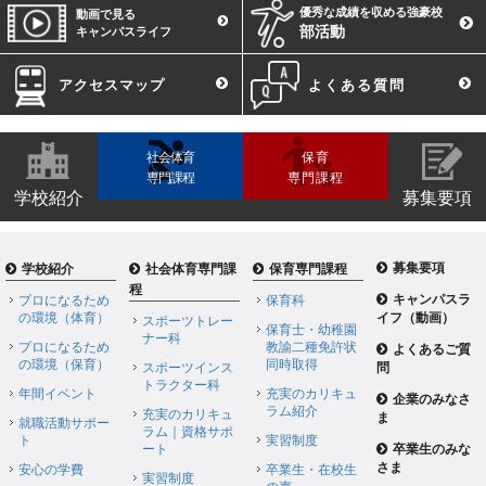
優秀な成績を収める強豪校
動画で見る
部活動
キャンパスライフ
アクセスマップ
よくある質問
社会体育
保育
専門課程
専門課程
学校紹介
募集要項
募集要項
学校紹介
社会体育専門課
保育専門課程
程
キャンパスラ
プロになるため
保育科
の環境（体育）
イフ（動画）
スポーツトレー
保育士・幼稚園
ナー科
プロになるため
教諭二種免許状
よくあるご質
の環境（保育）
同時取得
スポーツインス
問
トラクター科
年間イベント
充実のカリキュ
企業のみなさ
ラム紹介
充実のカリキュ
ま
就職活動サポー
ラム｜資格サポ
ト
実習制度
ート
卒業生のみな
さま
安心の学費
卒業生・在校生
実習制度