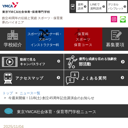
資料
LINEで
デジタル
請求
資料請求
パンフレット
創立40周年の伝統と実績 スポーツ・保育業
界のパイオニア
スポーツトレーナー科・
保育科
スポーツ
スポーツ
学校紹介
募集要項
インストラクター科
保育コース
優秀な成績を収める強豪校
動画で見る
部活動
キャンパスライフ
アクセスマップ
よくある質問
トップ
ニュース一覧
今週末開催！11/8(土) 創立45周年記念講演会のお知らせ
東京YMCA社会体育・保育専門学校ニュース
2025/11/04