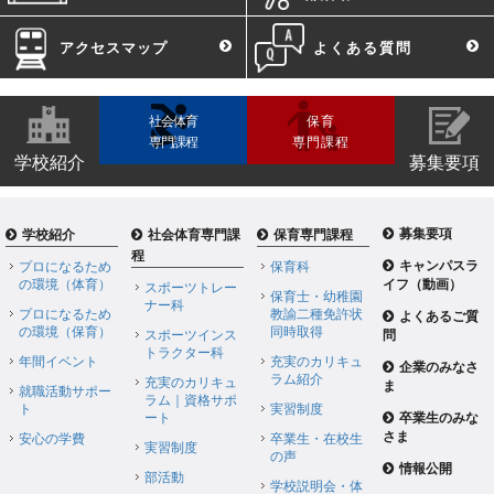
アクセスマップ
よくある質問
社会体育
保育
専門課程
専門課程
学校紹介
募集要項
募集要項
学校紹介
社会体育専門課
保育専門課程
程
キャンパスラ
プロになるため
保育科
の環境（体育）
イフ（動画）
スポーツトレー
保育士・幼稚園
ナー科
プロになるため
教諭二種免許状
よくあるご質
の環境（保育）
同時取得
スポーツインス
問
トラクター科
年間イベント
充実のカリキュ
企業のみなさ
ラム紹介
充実のカリキュ
ま
就職活動サポー
ラム｜資格サポ
ト
実習制度
ート
卒業生のみな
さま
安心の学費
卒業生・在校生
実習制度
の声
情報公開
部活動
学校説明会・体