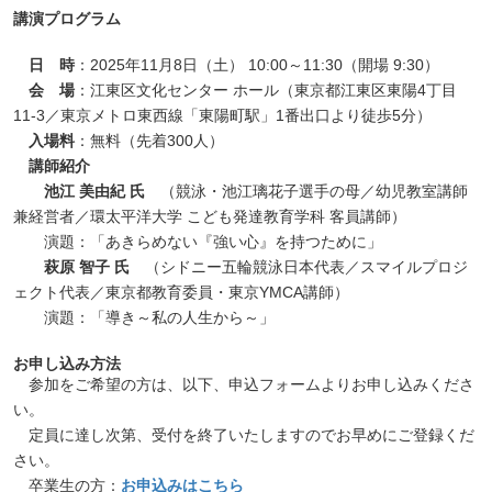
講演プログラム
日 時
：2025年11月8日（土） 10:00～11:30（開場 9:30）
会 場
：江東区文化センター ホール（東京都江東区東陽4丁目
11-3／東京メトロ東西線「東陽町駅」1番出口より徒歩5分）
入場料
：無料（先着300人）
講師紹介
池江 美由紀 氏
（競泳・池江璃花子選手の母／幼児教室講師
兼経営者／環太平洋大学 こども発達教育学科 客員講師）
演題：「あきらめない『強い心』を持つために」
萩原 智子 氏
（シドニー五輪競泳日本代表／スマイルプロジ
ェクト代表／東京都教育委員・東京YMCA講師）
演題：「導き～私の人生から～」
お申し込み方法
参加をご希望の方は、以下、申込フォームよりお申し込みくださ
い。
定員に達し次第、受付を終了いたしますのでお早めにご登録くだ
さい。
卒業生の方：
お申込みはこちら