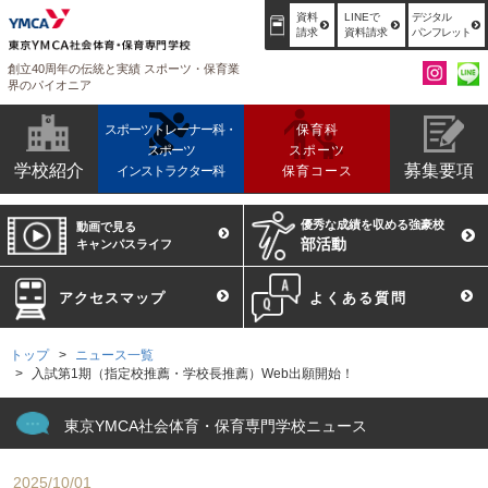
資料
LINEで
デジタル
請求
資料請求
パンフレット
創立40周年の伝統と実績 スポーツ・保育業
界のパイオニア
スポーツトレーナー科・
保育科
スポーツ
スポーツ
学校紹介
募集要項
インストラクター科
保育コース
優秀な成績を収める強豪校
動画で見る
部活動
キャンパスライフ
アクセスマップ
よくある質問
トップ
ニュース一覧
入試第1期（指定校推薦・学校長推薦）Web出願開始！
東京YMCA社会体育・保育専門学校ニュース
2025/10/01