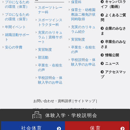
キャンパスラ
プロになるため
保育科
の環境（体育）
イフ（動画）
スポーツトレー
保育士・幼稚園
ナー科
プロになるため
教諭二種免許状
よくあるご質
の環境（保育）
同時取得
スポーツインス
問
トラクター科
年間イベント
充実のカリキュ
企業のみなさ
ラム紹介
充実のカリキュ
ま
就職活動サポー
ラム｜資格サポ
ト
実習制度
ート
卒業生のみな
さま
安心の学費
卒業生・在校生
実習制度
の声
情報公開
部活動
学校説明会・体
ニュース
験入学のお申込
卒業生・在校生
の声
アクセスマッ
プ
学校説明会・体
験入学のお申込
お問い合わせ・資料請求
|
サイトマップ
|
プライバシーポリシー
|
東京YMCAサイト
体験入学・学校説明会
社会体育
保育
Copyright (C) Tokyo YMCA 2015 All Rights Reserved.