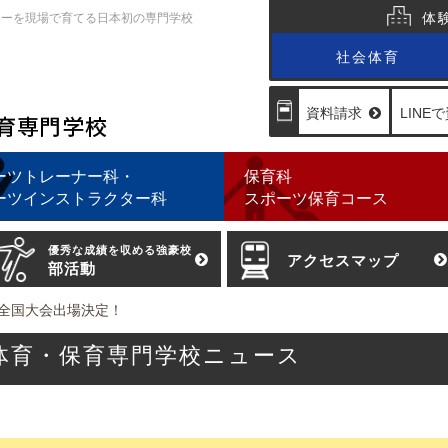
体
ターを現場で育てる日本初の専門学校
社会体育
資料
請求
LINEで
ーツトレーナー科・
保育科
ーツ
インストラクター科
スポーツ
保育コース
優秀な成績を収める強豪校
アクセスマップ
部活動
全国大会出場決定！
会体育・保育専門学校ニュース