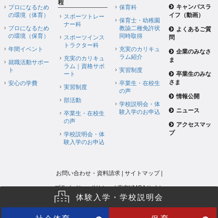
程
キャンパスラ
プロになるため
保育科
の環境（体育）
イフ（動画）
スポーツトレー
保育士・幼稚園
ナー科
プロになるため
教諭二種免許状
よくあるご質
の環境（保育）
同時取得
スポーツインス
問
トラクター科
年間イベント
充実のカリキュ
企業のみなさ
ラム紹介
充実のカリキュ
ま
就職活動サポー
ラム｜資格サポ
ト
実習制度
ート
卒業生のみな
さま
安心の学費
卒業生・在校生
実習制度
の声
情報公開
部活動
学校説明会・体
ニュース
験入学のお申込
卒業生・在校生
の声
アクセスマッ
プ
学校説明会・体
験入学のお申込
お問い合わせ・資料請求
|
サイトマップ
|
プライバシーポリシー
|
東京YMCAサイト
体験入学・学校説明会