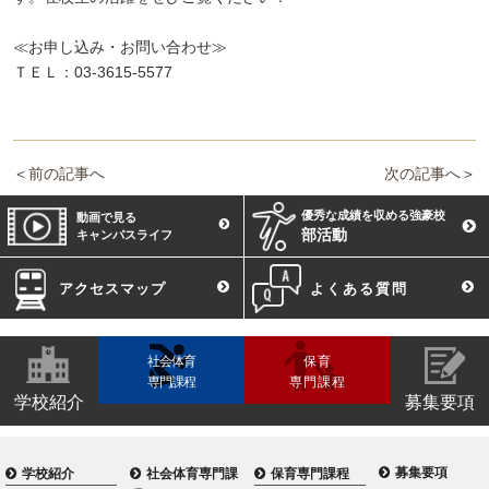
≪お申し込み・お問い合わせ≫
ＴＥＬ：03-3615-5577
＜
前の記事へ
次の記事へ
＞
優秀な成績を収める強豪校
動画で見る
部活動
キャンパスライフ
アクセスマップ
よくある質問
社会体育
保育
専門課程
専門課程
学校紹介
募集要項
募集要項
学校紹介
社会体育専門課
保育専門課程