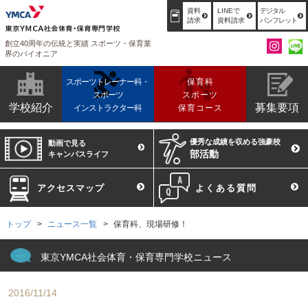
資料
LINEで
デジタル
請求
資料請求
パンフレット
創立40周年の伝統と実績 スポーツ・保育業
界のパイオニア
スポーツトレーナー科・
保育科
スポーツ
スポーツ
学校紹介
募集要項
インストラクター科
保育コース
優秀な成績を収める強豪校
動画で見る
部活動
キャンパスライフ
アクセスマップ
よくある質問
トップ
ニュース一覧
保育科、現場研修！
東京YMCA社会体育・保育専門学校ニュース
2016/11/14