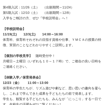
第4期入試：11/26（土） （出願期間～11/24）
第5期入試：12/10（土） （出願期間～12/8）
入学をご検討の方、ぜひ『学校説明会』へ！
【学校説明会】
11/19(土) 12/3(土) 14:00～16:00
体育科、保育科それぞれの目指す資格や仕事、ＹＭＣＡの授業の特
徴、実習のことなどわかりやすくご説明します。
【個別の学校見学】
随時受付中！
月曜日～土曜日（いずれも１０～１７時）で、ご都合の良い日時を
ご連絡ください。
【体験入学／保育発表会】
12/23（金） 11:00～13:00
保育科の学生たちが、リズム遊びや劇など、思い思いの趣向を凝ら
し、これまで学んできた成果を子どもたちの前で発表します。
学生も、観覧する子どもたちも、みんなが「にっこり」する一日で
す。在校生の活躍をぜひご覧ください！