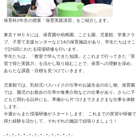
保育科2年生の授業「保育実践演習」をご紹介します。
東京ＹＭＣＡには、保育園や幼稚園、こども園、児童館、学童クラ
ブ、子育て支援センターなど14の保育施設があり、学生たちはそこ
で計6回にわたる現場研修を行います。
学生たちは、「教室で学んできた知識」とこれまで行ってきた「実
習で得た実践力」を活かし取り組むことで、保育への理解を深め、
あらたな課題・目標を見つけていきます。
児童館では、乳幼児バスハイクの引率やお誕生会の出し物、保育園
では、園児のお散歩の引率や食事介助などの仕事があり、さらに子
どもと関わる以外にも、準備から片づけまでさまざまな仕事を体験
します。
今週からまた現場研修がスタートします。 これまでの実習や研修で
得た経験を活かして、それぞれの施設で頑張りましょう！
- * - * - * - * - * - * - * - * - * - * - * - * -