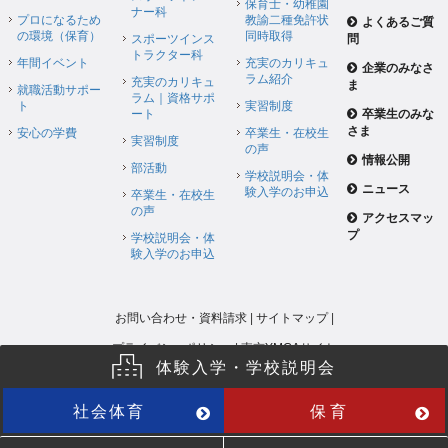
保育士・幼稚園
ナー科
プロになるため
教諭二種免許状
よくあるご質
の環境（保育）
同時取得
スポーツインス
問
トラクター科
年間イベント
充実のカリキュ
企業のみなさ
ラム紹介
充実のカリキュ
ま
就職活動サポー
ラム｜資格サポ
ト
実習制度
ート
卒業生のみな
さま
安心の学費
卒業生・在校生
実習制度
の声
情報公開
部活動
学校説明会・体
ニュース
験入学のお申込
卒業生・在校生
の声
アクセスマッ
プ
学校説明会・体
験入学のお申込
お問い合わせ・資料請求
|
サイトマップ
|
プライバシーポリシー
|
東京YMCAサイト
体験入学・学校説明会
社会体育
保育
Copyright (C) Tokyo YMCA 2015 All Rights Reserved.