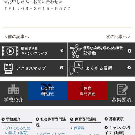
≪お申し込み・お問い合わせ≫
ＴＥＬ：０３－３６１５－５５７７
＜
前の記事へ
次の記事へ
＞
優秀な成績を収める強豪校
動画で見る
部活動
キャンパスライフ
アクセスマップ
よくある質問
社会体育
保育
専門課程
専門課程
学校紹介
募集要項
募集要項
学校紹介
社会体育専門課
保育専門課程
程
キャンパスラ
プロになるため
保育科
の環境（体育）
イフ（動画）
スポーツトレー