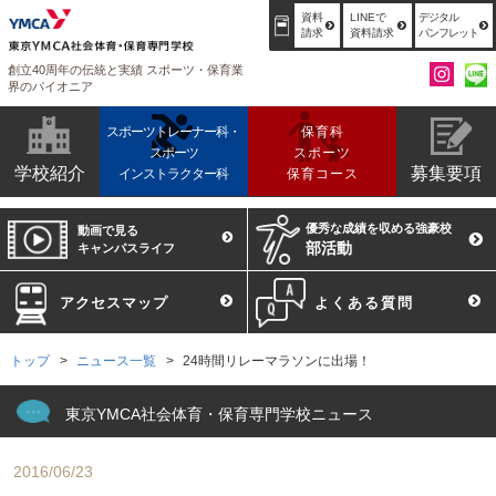
資料
LINEで
デジタル
請求
資料請求
パンフレット
創立40周年の伝統と実績 スポーツ・保育業
界のパイオニア
スポーツトレーナー科・
保育科
スポーツ
スポーツ
学校紹介
募集要項
インストラクター科
保育コース
優秀な成績を収める強豪校
動画で見る
部活動
キャンパスライフ
アクセスマップ
よくある質問
トップ
ニュース一覧
24時間リレーマラソンに出場！
東京YMCA社会体育・保育専門学校ニュース
2016/06/23